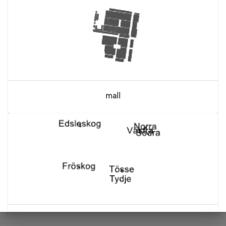
mall
mall