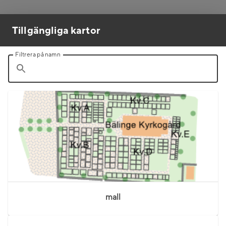
Tillgängliga kartor
Filtrera på namn
mall